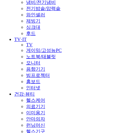
냄비/전기냄비
전기밥솥/압력솥
와인셀러
제빙기
싱크대
후드
TV·IT
TV
게이밍/고성능PC
노트북/태블릿
모니터
음향기기
빔프로젝터
홈보드
인터넷
건강·뷰티
헬스케어
의료기기
이미용기
안마의자
런닝머신
헬스기구