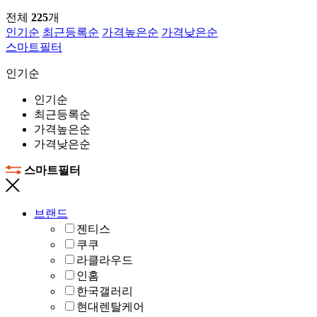
전체
225
개
인기순
최근등록순
가격높은순
가격낮은순
스마트필터
인기순
인기순
최근등록순
가격높은순
가격낮은순
스마트필터
브랜드
젠티스
쿠쿠
라클라우드
인홈
한국갤러리
현대렌탈케어