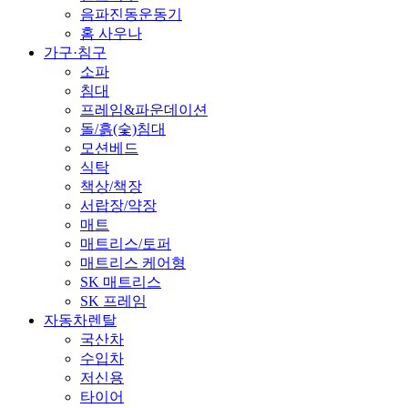
음파진동운동기
홈 사우나
가구·침구
소파
침대
프레임&파운데이션
돌/흙(숯)침대
모션베드
식탁
책상/책장
서랍장/약장
매트
매트리스/토퍼
매트리스 케어형
SK 매트리스
SK 프레임
자동차렌탈
국산차
수입차
저신용
타이어