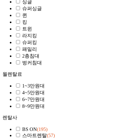
싱글
슈퍼싱글
퀸
킹
트윈
라지킹
슈퍼킹
패밀리
2층침대
벙커침대
월렌탈료
1~3만원대
4~5만원대
6~7만원대
8~9만원대
렌탈사
BS ON
(195)
스마트렌탈
(57)