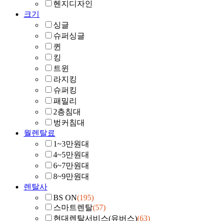
헨지디자인
크기
싱글
슈퍼싱글
퀸
킹
트윈
라지킹
슈퍼킹
패밀리
2층침대
벙커침대
월렌탈료
1~3만원대
4~5만원대
6~7만원대
8~9만원대
렌탈사
BS ON
(195)
스마트렌탈
(57)
현대렌탈서비스(유버스)
(63)