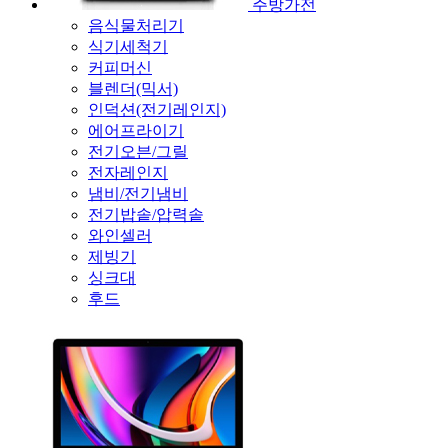
주방가전
음식물처리기
식기세척기
커피머신
블렌더(믹서)
인덕션(전기레인지)
에어프라이기
전기오븐/그릴
전자레인지
냄비/전기냄비
전기밥솥/압력솥
와인셀러
제빙기
싱크대
후드