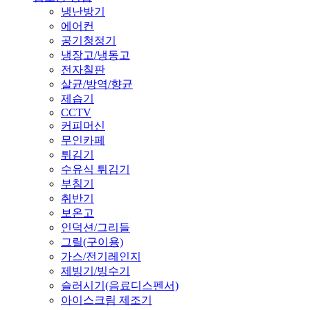
냉난방기
에어컨
공기청정기
냉장고/냉동고
전자칠판
살균/방역/향균
제습기
CCTV
커피머신
무인카페
튀김기
수유식 튀김기
부침기
취반기
보온고
인덕션/그리들
그릴(구이용)
가스/전기레인지
제빙기/빙수기
슬러시기(음료디스펜서)
아이스크림 제조기