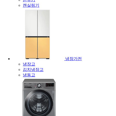
캔실링기
냉장가전
냉장고
김치냉장고
냉동고