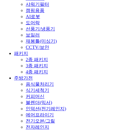
샤워기필터
캠핑용품
AI로봇
도어락
선풍기/냉풍기
보일러
재봉틀(미싱기)
CCTV/보안
패키지
2종 패키지
3종 패키지
4종 패키지
주방가전
음식물처리기
식기세척기
커피머신
블렌더(믹서)
인덕션(전기레인지)
에어프라이기
전기오븐/그릴
전자레인지