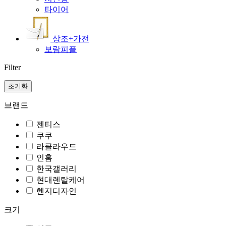
타이어
상조+가전
보람피플
Filter
초기화
브랜드
젠티스
쿠쿠
라클라우드
인홈
한국갤러리
현대렌탈케어
헨지디자인
크기