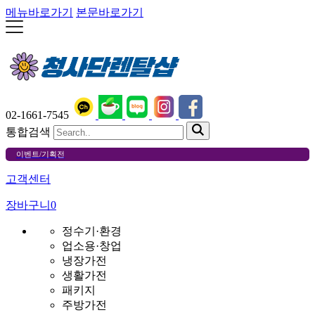
메뉴바로가기
본문바로가기
02-1661-7545
통합검색
이벤트/기획전
고객센터
장바구니
0
정수기·환경
업소용·창업
냉장가전
생활가전
패키지
주방가전