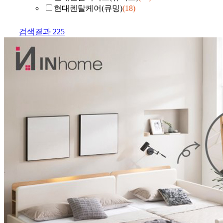
현대렌탈케어(큐밍)
(18)
검색결과
225