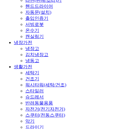
라면(판매/조리)기
핸드드라이어
자동문(설치)
출입인증기
서빙로봇
온수기
캔실링기
냉장가전
냉장고
김치냉장고
냉동고
생활가전
세탁기
건조기
워시타워(세탁/건조)
스타일러
슈드레서
반려동물용품
자전거(전기자전거)
스쿠터(전동스쿠터)
악기
드라이기