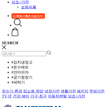
상조+가전
보람피플
#이벤트/기획전 바로가기!!
SEARCH
#김치냉장고
#온수매트
#안마의자
#공기청정기
#세탁기
정수기·환경
업소용·창업
냉장가전
생활가전
패키지
주방가전
TV·IT
건강·뷰티
가구·침구
자동차렌탈
상조+가전