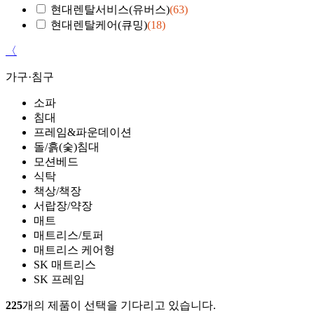
현대렌탈서비스(유버스)
(63)
현대렌탈케어(큐밍)
(18)
〈
가구·침구
소파
침대
프레임&파운데이션
돌/흙(숯)침대
모션베드
식탁
책상/책장
서랍장/약장
매트
매트리스/토퍼
매트리스 케어형
SK 매트리스
SK 프레임
225
개의 제품이 선택을 기다리고 있습니다.