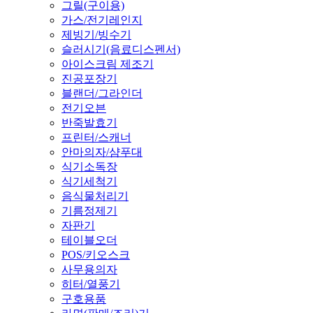
그릴(구이용)
가스/전기레인지
제빙기/빙수기
슬러시기(음료디스펜서)
아이스크림 제조기
진공포장기
블랜더/그라인더
전기오븐
반죽발효기
프린터/스캐너
안마의자/샴푸대
식기소독장
식기세척기
음식물처리기
기름정제기
자판기
테이블오더
POS/키오스크
사무용의자
히터/열풍기
구호용품