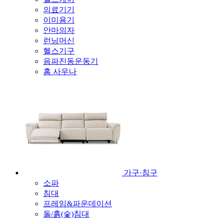
의료기기
이미용기
안마의자
런닝머신
헬스기구
음파진동운동기
홈 사우나
가구·침구
소파
침대
프레임&파운데이션
돌/흙(숯)침대