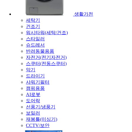
생활가전
세탁기
건조기
워시타워(세탁/건조)
스타일러
슈드레서
반려동물용품
자전거(전기자전거)
스쿠터(전동스쿠터)
악기
드라이기
샤워기필터
캠핑용품
AI로봇
도어락
선풍기/냉풍기
보일러
재봉틀(미싱기)
CCTV/보안