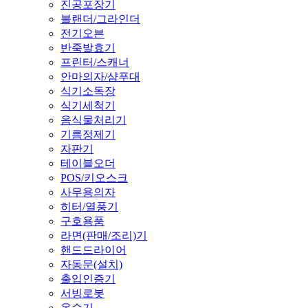
진공포장기
블랜더/그라인더
전기오븐
반죽발효기
프린터/스캐너
안마의자/샴푸대
식기소독장
식기세척기
음식물처리기
기름정제기
자판기
테이블오더
POS/키오스크
사무용의자
히터/열풍기
구호용품
라면(판매/조리)기
핸드드라이어
자동문(설치)
출입인증기
서빙로봇
온수기