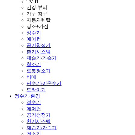
TV·IT
건강·뷰티
가구·침구
자동차렌탈
상조+가전
정수기
에어컨
공기청정기
환기시스템
제습기/가습기
청소기
로봇청소기
비데
연수기/이온수기
드라이기
정수기·환경
정수기
에어컨
공기청정기
환기시스템
제습기/가습기
청소기