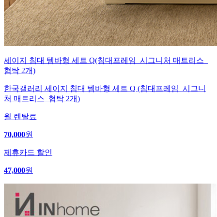
세이지 침대 템바형 세트 Q(침대프레임_시그니처 매트리스_
협탁 2개)
한국갤러리 세이지 침대 템바형 세트 Q (침대프레임_시그니
처 매트리스_협탁 2개)
월 렌탈료
70,000
원
제휴카드 할인
47,000
원