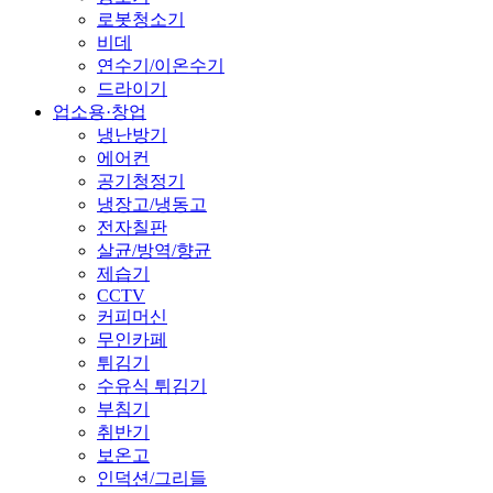
로봇청소기
비데
연수기/이온수기
드라이기
업소용·창업
냉난방기
에어컨
공기청정기
냉장고/냉동고
전자칠판
살균/방역/향균
제습기
CCTV
커피머신
무인카페
튀김기
수유식 튀김기
부침기
취반기
보온고
인덕션/그리들