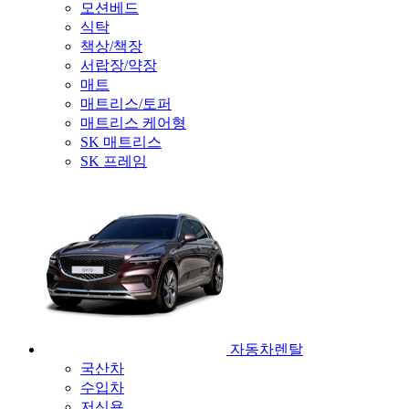
모션베드
식탁
책상/책장
서랍장/약장
매트
매트리스/토퍼
매트리스 케어형
SK 매트리스
SK 프레임
자동차렌탈
국산차
수입차
저신용