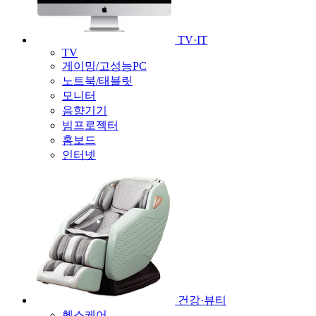
TV·IT
TV
게이밍/고성능PC
노트북/태블릿
모니터
음향기기
빔프로젝터
홈보드
인터넷
건강·뷰티
헬스케어